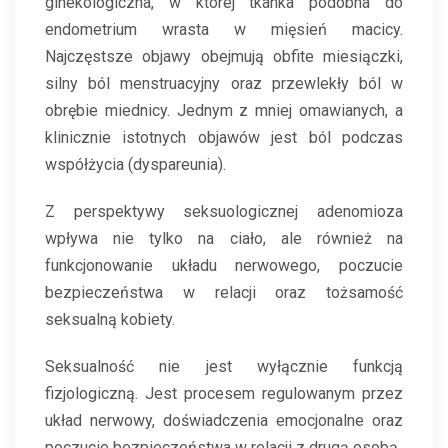
ginekologiczna, w której tkanka podobna do
endometrium wrasta w mięsień macicy.
Najczęstsze objawy obejmują obfite miesiączki,
silny ból menstruacyjny oraz przewlekły ból w
obrębie miednicy. Jednym z mniej omawianych, a
klinicznie istotnych objawów jest ból podczas
współżycia (dyspareunia).
Z perspektywy seksuologicznej adenomioza
wpływa nie tylko na ciało, ale również na
funkcjonowanie układu nerwowego, poczucie
bezpieczeństwa w relacji oraz tożsamość
seksualną kobiety.
Seksualność nie jest wyłącznie funkcją
fizjologiczną. Jest procesem regulowanym przez
układ nerwowy, doświadczenia emocjonalne oraz
poczucie bezpieczeństwa w relacji z drugą osobą.