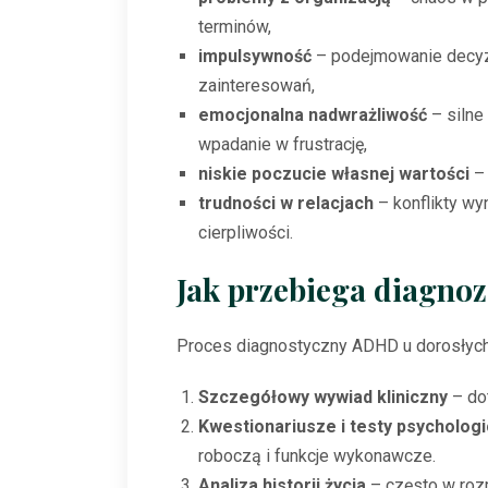
terminów,
impulsywność
– podejmowanie decyzj
zainteresowań,
emocjonalna nadwrażliwość
– silne 
wpadanie w frustrację,
niskie poczucie własnej wartości
– 
trudności w relacjach
– konflikty wy
cierpliwości.
Jak przebiega diagno
Proces diagnostyczny ADHD u dorosłych 
Szczegółowy wywiad kliniczny
– do
Kwestionariusze i testy psycholog
roboczą i funkcje wykonawcze.
Analiza historii życia
– często w rozm