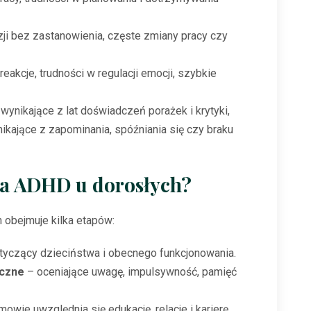
i bez zastanowienia, częste zmiany pracy czy
reakcje, trudności w regulacji emocji, szybkie
wynikające z lat doświadczeń porażek i krytyki,
nikające z zapominania, spóźniania się czy braku
za ADHD u dorosłych?
obejmuje kilka etapów:
tyczący dzieciństwa i obecnego funkcjonowania.
iczne
– oceniające uwagę, impulsywność, pamięć
owie uwzględnia się edukację, relacje i karierę