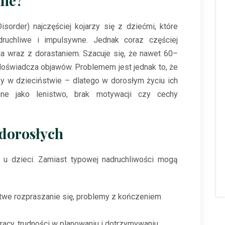
ane?
isorder) najczęściej kojarzy się z dziećmi, które
druchliwe i impulsywne. Jednak coraz częściej
ija wraz z dorastaniem. Szacuje się, że nawet 60–
doświadcza objawów. Problemem jest jednak to, że
zy w dzieciństwie – dlatego w dorosłym życiu ich
wane jako lenistwo, brak motywacji czy cechy
dorosłych
 u dzieci. Zamiast typowej nadruchliwości mogą
twe rozpraszanie się, problemy z kończeniem
acy, trudności w planowaniu i dotrzymywaniu