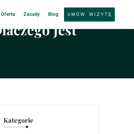
Oferta
Zasady
Blog
U M Ó W W I Z Y T Ę
aczego Jest
Kategorie