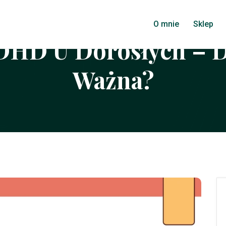
O mnie
Sklep
DHD U Dorosłych – Dl
Ważna?