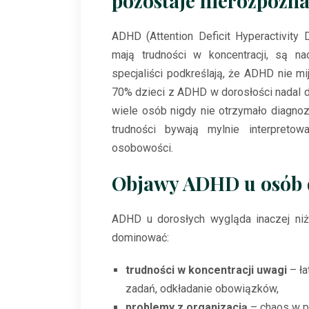
pozostaje nierozpozn
ADHD (Attention Deficit Hyperactivity D
mają trudności w koncentracji, są na
specjaliści podkreślają, że ADHD nie m
70% dzieci z ADHD w dorosłości nadal 
wiele osób nigdy nie otrzymało diagno
trudności bywają mylnie interpreto
osobowości.
Objawy ADHD u osób 
ADHD u dorosłych wygląda inaczej niż
dominować:
trudności w koncentracji uwagi
– ła
zadań, odkładanie obowiązków,
problemy z organizacją
– chaos w pr